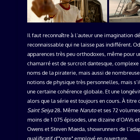
Il faut reconnaître à l’auteur une imagination 
reconnaissable qui ne laisse pas indifférent. Od
apparences très peu orthodoxes, même pour un(
chamarré est de surcroit dantesque, complexe 
noms de la piraterie, mais aussi de nombreuses
notions de physique très personnelles, mais s’i
une certaine cohérence globale. Et une longévi
alors que la série est toujours en cours. À titr
Saint Seiya
28. Même
Naruto
et ses 72 volumes
moins de 1 075 épisodes, une dizaine d’OAVs et 
Owens et Steven Maeda, showrunners de l’adapt
qualificatif d'"ogre" employé en ouverture.