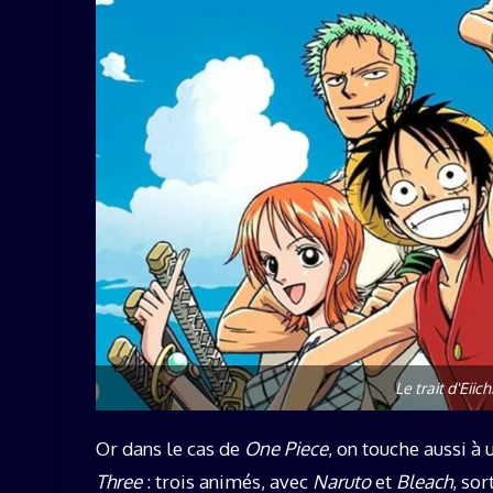
Le trait d'Eii
Or dans le cas de
One Piece
, on touche aussi à 
Three
: trois animés, avec
Naruto
et
Bleach
, so