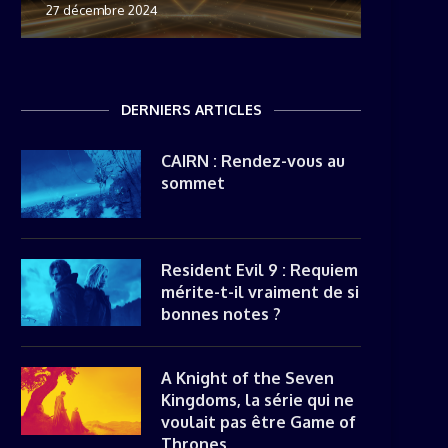
27 décembre 2024
8 novemb
22 mai 20
8 avril 20
DERNIERS ARTICLES
CAIRN : Rendez-vous au
sommet
Resident Evil 9 : Requiem
mérite-t-il vraiment de si
bonnes notes ?
A Knight of the Seven
Kingdoms, la série qui ne
voulait pas être Game of
Thrones