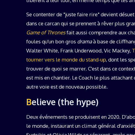
libèrent à leur tour, en même temps que les am
Se contenter de "juste faire rire" devient dés
dans ce carcan qui se prennent à rêver plus gra
Game of Thrones
fait aussi comprendre aux cha
foules qu'un bon gros
drama
à base de cliffha
Walter White, Frank Underwood, Vic Mackey,
T
tourner vers le monde du stand-up
, dont les sp
trouver de quoi se marrer. C'est dans ce conte
est mis en chantier. Le Coach le plus attachant 
autre voie est de nouveau possible.
Believe (the hype)
Deux événements se produisent en 2020. D'abor
le monde, instaurant un climat général d'anxié
Sudeikis et Olivia Wilde se séparent, après n