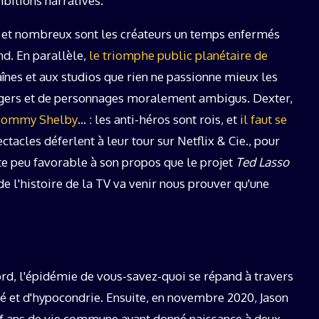
bitions narratives.
uet et nombreux sont les créateurs un temps enfermés
nd. En parallèle,
le triomphe public planétaire de
înes et aux studios que rien ne passionne mieux les
ngers et de personnages moralement ambigus. Dexter,
ommy Shelby
… : les anti-héros sont rois, et
il faut se
ectacles déferlent à leur tour sur Netflix & Cie., pour
xte peu favorable à son propos que le projet
Ted Lasso
de l'histoire de la TV va venir nous prouver qu'une
d, l'épidémie de vous-savez-quoi se répand à travers
té et d'hypocondrie. Ensuite, en novembre 2020, Jason
euf ans de vie commune ayant donné naissance à deux