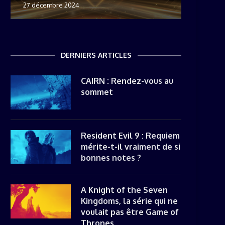
27 décembre 2024
8 novemb
22 mai 20
8 avril 20
DERNIERS ARTICLES
CAIRN : Rendez-vous au
sommet
Resident Evil 9 : Requiem
mérite-t-il vraiment de si
bonnes notes ?
A Knight of the Seven
Kingdoms, la série qui ne
voulait pas être Game of
Thrones