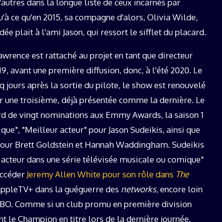
autres dans la longue liste de ceux incarnés par
'à ce qu'en 2015, sa compagne d'alors, Olivia Wilde,
ée plait à l'ami Jason, qui ressort le sifflet du placard.
awrence est rattaché au projet en tant que directeur
19, avant une première diffusion, donc, à l'été 2020. Le
nq jours après la sortie du pilote, le show est renouvelé
r une troisième, déjà présentée comme la dernière. Le
rd de vingt nominations aux Emmy Awards, la saison 1
ique", "Meilleur acteur" pour Jason Sudeikis, ainsi que
 pour Brett Goldstein et Hannah Waddingham. Sudeikis
cteur dans une série télévisée musicale ou comique"
uccéder
Jeremy Allen White pour son rôle dans
The
 AppleTV+ dans la guéguerre des
networks
, encore loin
n HBO. Comme si un club promu en première division
nt le Champion en titre lors de la dernière journée.