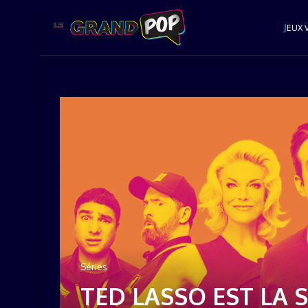
J
EUX 
Séries
TED LASSO EST LA S