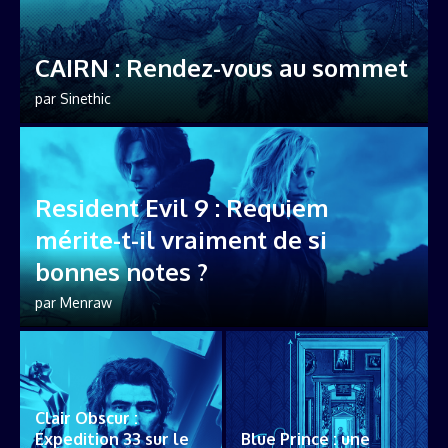
CAIRN : Rendez-vous au sommet
par
Sinethic
Resident Evil 9 : Requiem
mérite-t-il vraiment de si
bonnes notes ?
par
Menraw
Clair Obscur :
Expedition 33 sur le
Blue Prince : une