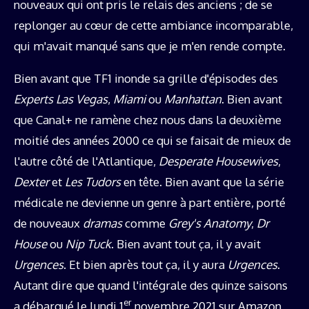
nouveaux qui ont pris le relais des anciens ; de se
replonger au cœur de cette ambiance incomparable,
qui m'avait manqué sans que je m'en rende compte.
Bien avant que TF1 inonde sa grille d'épisodes des
Experts Las Vegas
,
Miami
ou
Manhattan
. Bien avant
que Canal+ ne ramène chez nous dans la deuxième
moitié des années 2000 ce qui se faisait de mieux de
l'autre côté de l'Atlantique,
Desperate Housewives
,
Dexter
et
Les Tudors
en tête. Bien avant que la série
médicale ne devienne un genre à part entière, porté
de nouveaux
dramas
comme
Grey's Anatomy
,
Dr
House
ou
Nip Tuck
. Bien avant tout ça, il y avait
Urgences
. Et bien après tout ça, il y aura
Urgences
.
Autant dire que quand l'intégrale des quinze saisons
er
a débarqué le lundi 1
novembre 2021 sur Amazon