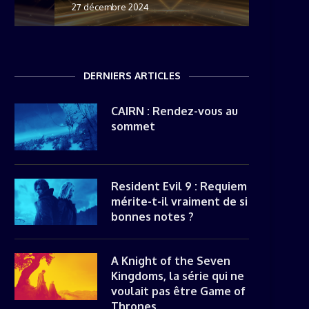
27 décembre 2024
8 novemb
22 mai 20
8 avril 20
DERNIERS ARTICLES
CAIRN : Rendez-vous au
sommet
Resident Evil 9 : Requiem
mérite-t-il vraiment de si
bonnes notes ?
A Knight of the Seven
Kingdoms, la série qui ne
voulait pas être Game of
Thrones