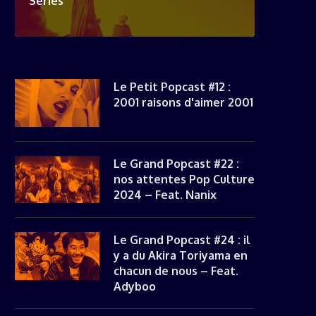
Séries
Le Petit Popcast #12 :
2001 raisons d'aimer 2001
Le Grand Popcast #22 :
nos attentes Pop Culture
2024 – Feat. Nanix
Le Grand Popcast #24 : il
y a du Akira Toriyama en
LE PETIT POPCAST #7 : THE
LE PETIT POPCAST #6 : 
chacun de nous – Feat.
MANDALORIAN ET SOUL,...
IDÉES CADEAUX POUR...
Adyboo