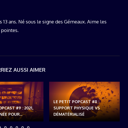
s 13 ans. Né sous le signe des Gémeaux. Aime les
 pointes.
RIEZ AUSSI AIMER
LE PETIT POPCAST #8 :
OPCAST #9 : 2021,
SUPPORT PHYSIQUE VS
ÉE POUR...
DÉMATÉRIALISÉ