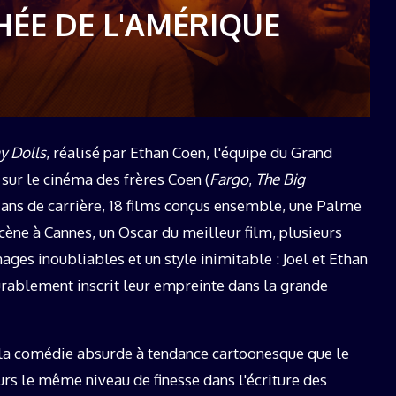
19 décembre 2025
HÉE DE L'AMÉRIQUE
y Dolls
, réalisé par Ethan Coen, l'équipe du Grand
sur le cinéma des frères Coen (
Fargo
,
The Big
 ans de carrière, 18 films conçus ensemble, une Palme
scène à Cannes, un Oscar du meilleur film, plusieurs
ges inoubliables et un style inimitable : Joel et Ethan
durablement inscrit leur empreinte dans la grande
e la comédie absurde à tendance cartoonesque que le
ours le même niveau de finesse dans l'écriture des