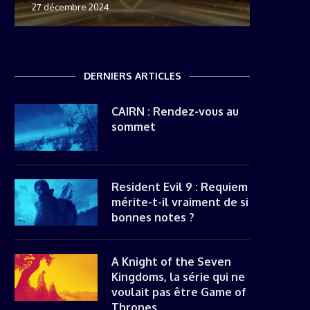
27 décembre 2024
8 novemb
22 mai 20
8 avril 20
DERNIERS ARTICLES
CAIRN : Rendez-vous au
sommet
Resident Evil 9 : Requiem
mérite-t-il vraiment de si
bonnes notes ?
A Knight of the Seven
Kingdoms, la série qui ne
voulait pas être Game of
Thrones