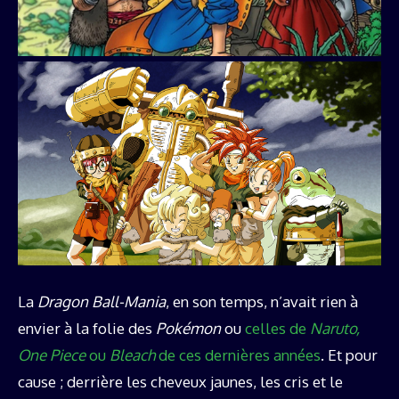
La
Dragon Ball-Mania
, en son temps, n’avait rien à
envier à la folie des
Pokémon
ou
celles de
Naruto,
One Piece
ou
Bleach
de ces dernières années
. Et pour
cause ; derrière les cheveux jaunes, les cris et le