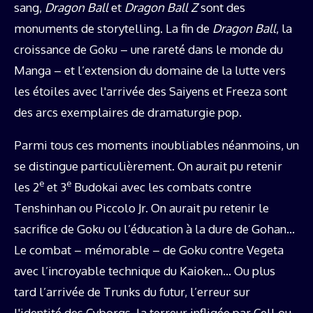
sang,
Dragon Ball
et
Dragon Ball Z
sont des
monuments de storytelling. La fin de
Dragon Ball
, la
croissance de Goku – une rareté dans le monde du
Manga – et l’extension du domaine de la lutte vers
les étoiles avec l'arrivée des Saiyens et Freeza sont
des arcs exemplaires de dramaturgie pop.
Parmi tous ces moments inoubliables néanmoins, un
se distingue particulièrement. On aurait pu retenir
e
e
les 2
et 3
Budokai avec les combats contre
Tenshinhan ou Piccolo Jr. On aurait pu retenir le
sacrifice de Goku ou l’éducation à la dure de Gohan…
Le combat – mémorable – de Goku contre Vegeta
avec l’incroyable technique du Kaioken… Ou plus
tard l’arrivée de Trunks du futur, l’erreur sur
l'identité des Cyborgs, la terreur infligée par Cell ou