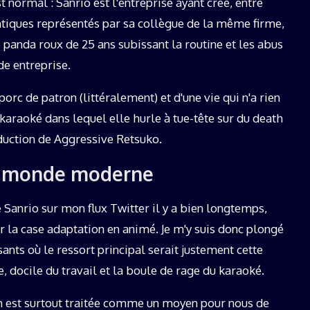
 normal : Sanrio est l'entreprise ayant créé, entre
antiques représentés par sa collègue de la même firme,
 panda roux de 25 ans subissant la routine et les abus
de entreprise.
orc de patron (littéralement) et d'une vie qui n'a rien
 karaoké dans lequel elle hurle à tue-tête sur du death
éduction de Aggressive Retsuko.
 du monde moderne
e Sanrio sur mon flux Twitter il y a bien longtemps,
ar la case adaptation en animé. Je m'y suis donc plongé
nts où le ressort principal serait justement cette
e, docile du travail et la boule de rage du karaoké.
ion est surtout traitée comme un moyen pour nous de