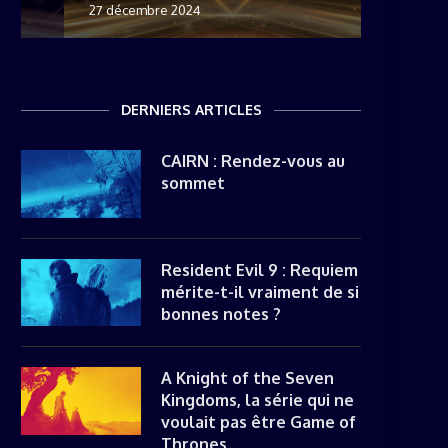
27 décembre 2024
8 novemb
22 mai 20
8 avril 20
DERNIERS ARTICLES
CAIRN : Rendez-vous au
sommet
Resident Evil 9 : Requiem
mérite-t-il vraiment de si
bonnes notes ?
A Knight of the Seven
Kingdoms, la série qui ne
voulait pas être Game of
Thrones