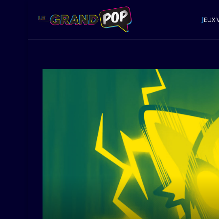
J
EUX 