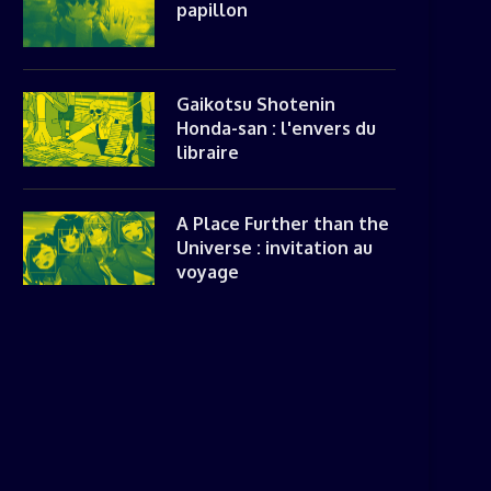
papillon
SUPER CROOKS EST UN SUSHI
STAR WARS : VISIONS A
Gaikotsu Shotenin
AU BACON, ET...
LES BONS INGRÉDIENTS..
Honda-san : l'envers du
libraire
A Place Further than the
Universe : invitation au
voyage