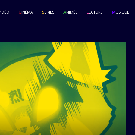
C
S
A
L
M
VIDÉO
INÉMA
ÉRIES
NIMÉS
ECTURE
USIQUE
Le Grand Popcast #28 : La
Cérémonie des Pop...