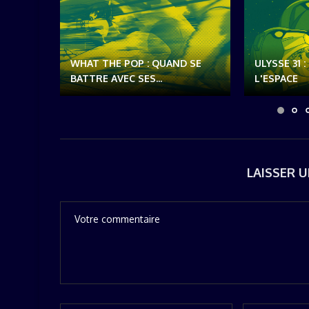
WHAT THE POP : QUAND SE
ULYSSE 31 
BATTRE AVEC SES...
L'ESPACE
LAISSER 