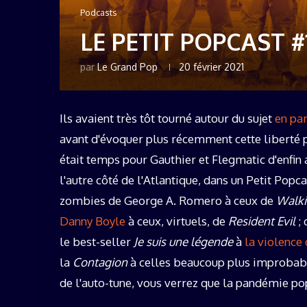
Podcasts
LE PETIT POPCAST #
par
Le Grand Pop
20 février 2021
Ils avaient très tôt tourné autour du sujet
en pa
avant d'évoquer plus récemment cette liberté
était temps pour Gauthier et Flegmatic d'enfin
l'autre côté de l'Atlantique, dans un Petit Popc
zombies de George A. Romero à ceux de
Walki
Danny Boyle
à ceux, virtuels, de
Resident Evil
; 
le best-seller
Je suis une légende
à
la violence
la
Contagion
à celles beaucoup plus improbab
de l'auto-tune, vous verrez que la pandémie pop