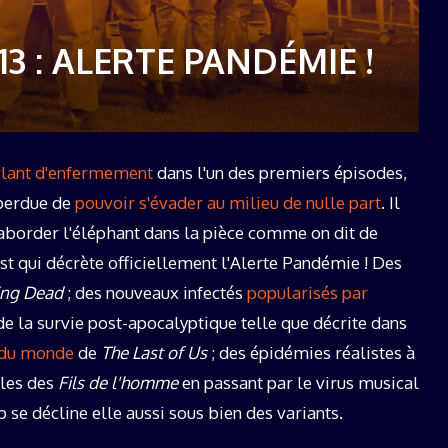
19 décembre 2025
13 : ALERTE PANDÉMIE !
rlant d'enfermement
dans l'un des premiers épisodes,
 perdue de
pouvoir s'évader au milieu de nulle part
. Il
 aborder l'éléphant dans la pièce comme on dit de
ast qui décrète officiellement l'Alerte Pandémie ! Des
ng Dead
; des nouveaux infectés
popularisés par
de la survie post-apocalyptique telle que décrite dans
 du monde
de
The Last of Us
; des épidémies réalistes à
les des
Fils de l'homme
en passant par le virus musical
 se décline elle aussi sous bien des variants.