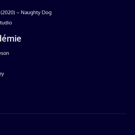
(2020) – Naughty Dog
tudio
ndémie
eson
ey