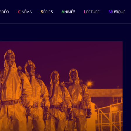
C
S
A
L
M
VIDÉO
INÉMA
ÉRIES
NIMÉS
ECTURE
USIQUE
Le Grand Popcast #28 : La
Cérémonie des Pop...