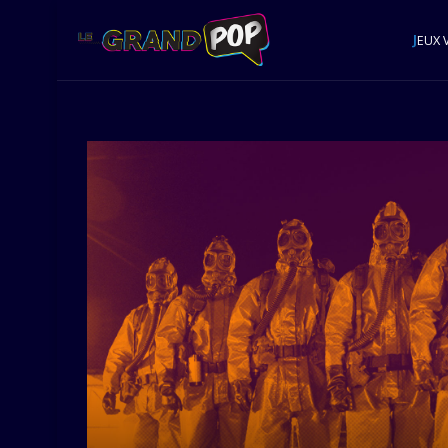
J
EUX 