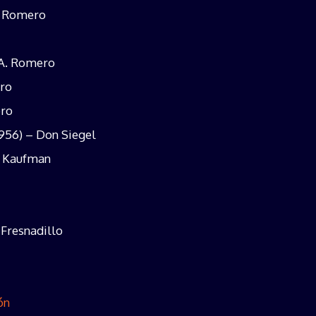
. Romero
 A. Romero
ro
ero
956) – Don Siegel
p Kaufman
 Fresnadillo
ón