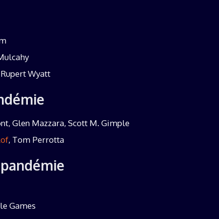
am
 Mulcahy
– Rupert Wyatt
andémie
nt, Glen Mazzara, Scott M. Gimple
of
, Tom Perrotta
e pandémie
ale Games