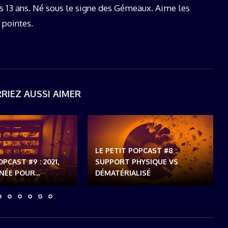
s 13 ans. Né sous le signe des Gémeaux. Aime les
 pointes.
RIEZ AUSSI AIMER
LE PETIT POPCAST #8 :
OPCAST #9 : 2021,
SUPPORT PHYSIQUE VS
ÉE POUR...
DÉMATÉRIALISÉ