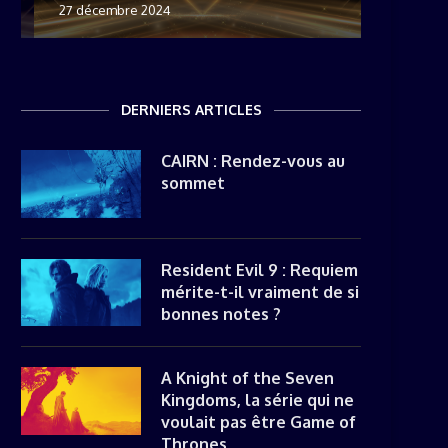
27 décembre 2024
8 novemb
22 mai 20
8 avril 20
DERNIERS ARTICLES
CAIRN : Rendez-vous au
sommet
Resident Evil 9 : Requiem
mérite-t-il vraiment de si
bonnes notes ?
A Knight of the Seven
Kingdoms, la série qui ne
voulait pas être Game of
Thrones