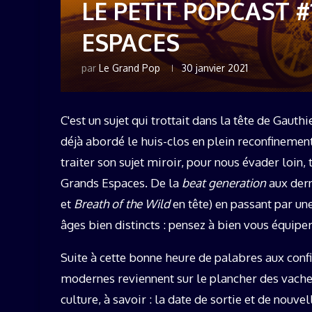
LE PETIT POPCAST #
ESPACES
par
Le Grand Pop
30 janvier 2021
C'est un sujet qui trottait dans la tête de Gaut
déjà abordé le huis-clos en plein reconfinemen
traiter son sujet miroir, pour nous évader loin,
Grands Espaces. De la
beat generation
aux dern
et
Breath of the Wild
en tête) en passant par un
âges bien distincts : pensez à bien vous équip
Suite à cette bonne heure de palabres aux con
modernes reviennent sur le plancher des vaches
culture, à savoir : la date de sortie et de nouve