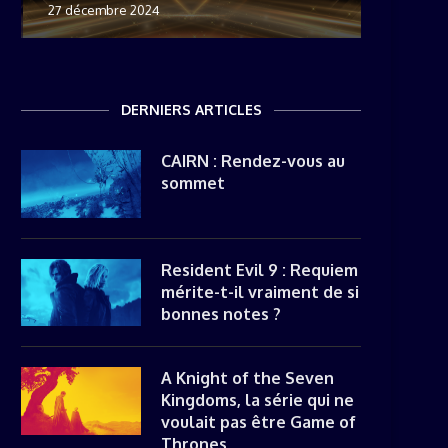
27 décembre 2024
8 novemb
22 mai 20
8 avril 20
DERNIERS ARTICLES
CAIRN : Rendez-vous au
sommet
Resident Evil 9 : Requiem
mérite-t-il vraiment de si
bonnes notes ?
A Knight of the Seven
Kingdoms, la série qui ne
voulait pas être Game of
Thrones