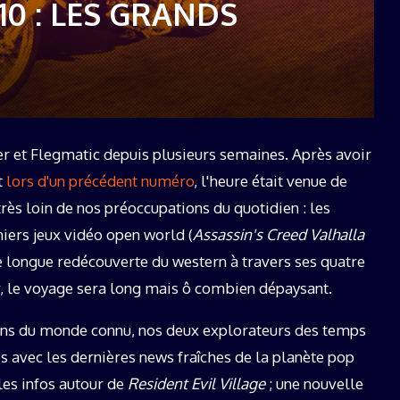
10 : LES GRANDS
19 décembre 2025
hier et Flegmatic depuis plusieurs semaines. Après avoir
t
lors d'un précédent numéro
, l'heure était venue de
 très loin de nos préoccupations du quotidien : les
iers jeux vidéo open world (
Assassin's Creed Valhalla
e longue redécouverte du western à travers ses quatre
er, le voyage sera long mais ô combien dépaysant.
fins du monde connu, nos deux explorateurs des temps
 avec les dernières news fraîches de la planète pop
lles infos autour de
Resident Evil Village
; une nouvelle