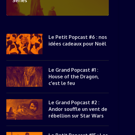
Séries
Le Petit Popcast #6 : nos
idées cadeaux pour Noël
Le Grand Popcast #1 :
House of the Dragon,
c'est le feu
LE PETIT POPCAST #7 : THE
LE PETIT POPCAST #6 : 
MANDALORIAN ET SOUL,...
IDÉES CADEAUX POUR...
Le Grand Popcast #2 :
Andor souffle un vent de
rébellion sur Star Wars