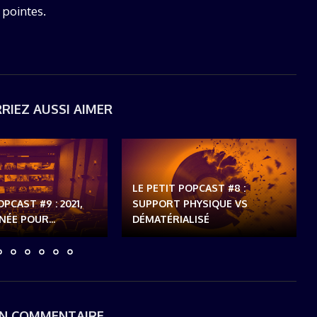
 pointes.
RIEZ AUSSI AIMER
LE PETIT POPCAST #8 :
OPCAST #9 : 2021,
SUPPORT PHYSIQUE VS
ÉE POUR...
DÉMATÉRIALISÉ
UN COMMENTAIRE