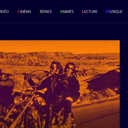
C
S
A
L
M
VIDÉO
INÉMA
ÉRIES
NIMÉS
ECTURE
USIQUE
Le Grand Popcast #28 : La
Cérémonie des Pop...