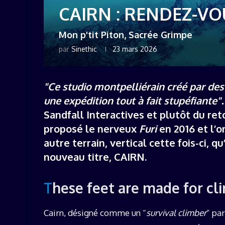
CAIRN : RENDEZ-V
Mon p'tit Piton, Sacrée Grimpe
par
Sinethic
23 mars 2026
"Ce studio montpelliérain créé par de
une expédition tout à fait stupéfiante"
Sandfall Interactives et plutôt du re
proposé le nerveux
Furi
en 2016 et l’o
autre terrain, vertical cette fois-ci,
nouveau titre, CAIRN.
These feet are made for cl
Cairn, désigné comme un “
survival climber
” pa