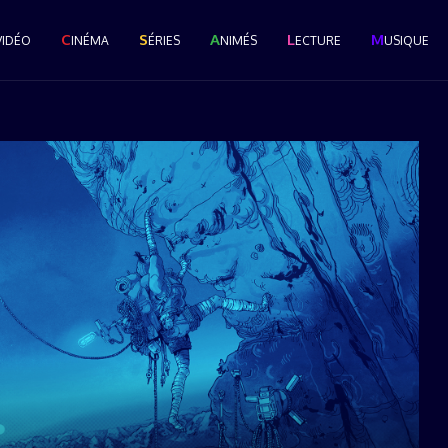
C
S
A
L
M
VIDÉO
INÉMA
ÉRIES
NIMÉS
ECTURE
USIQUE
Le Grand Popcast #28 : La
Cérémonie des Pop...