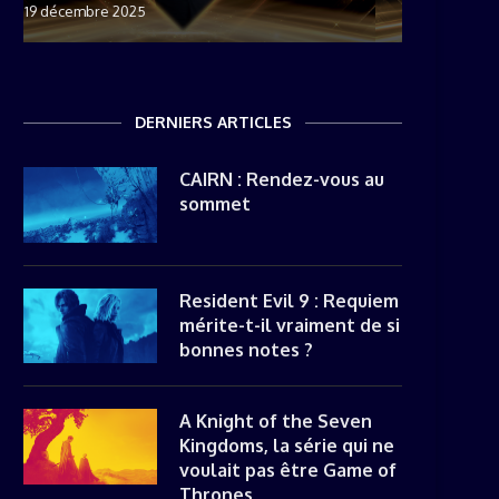
27 décembre 2024
8 novemb
22 mai 20
8 avril 20
DERNIERS ARTICLES
CAIRN : Rendez-vous au
sommet
Resident Evil 9 : Requiem
mérite-t-il vraiment de si
bonnes notes ?
A Knight of the Seven
Kingdoms, la série qui ne
voulait pas être Game of
Thrones