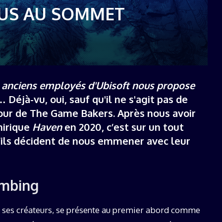
19 décembre 2025
OUS AU SOMMET
s anciens employés d'Ubisoft nous propose
… Déjà-vu, oui, sauf qu'il ne s'agit pas de
tour de The Game Bakers. Après nous avoir
nirique
Haven
en 2020, c’est sur un tout
 qu’ils décident de nous emmener avec leur
imbing
r ses créateurs, se présente au premier abord comme