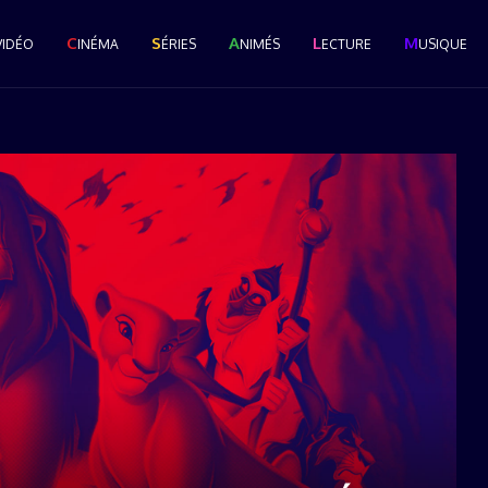
C
S
A
L
M
VIDÉO
INÉMA
ÉRIES
NIMÉS
ECTURE
USIQUE
Le Grand Popcast #28 : La
Cérémonie des Pop...