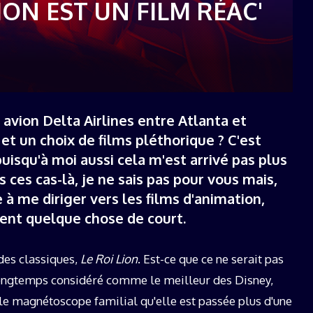
ION EST UN FILM RÉAC'
19 décembre 2025
avion Delta Airlines entre Atlanta et
et un choix de films pléthorique ? C'est
puisqu'à moi aussi cela m'est arrivé pas plus
 ces cas-là, je ne sais pas pour vous mais,
à me diriger vers les films d'animation,
ment quelque chose de court.
 des classiques,
Le Roi Lion
. Est-ce que ce ne serait pas
longtemps considéré comme le meilleur des Disney,
 le magnétoscope familial qu'elle est passée plus d'une