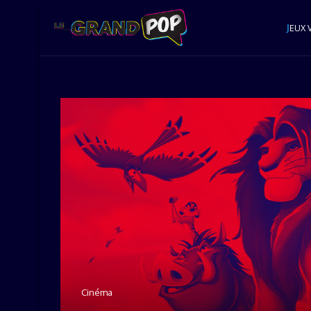
J
EUX 
Cinéma