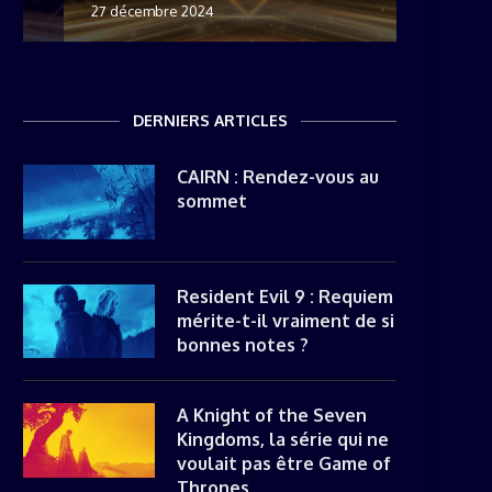
27 décembre 2024
8 novemb
22 mai 20
8 avril 20
DERNIERS ARTICLES
CAIRN : Rendez-vous au
sommet
Resident Evil 9 : Requiem
mérite-t-il vraiment de si
bonnes notes ?
A Knight of the Seven
Kingdoms, la série qui ne
voulait pas être Game of
Thrones