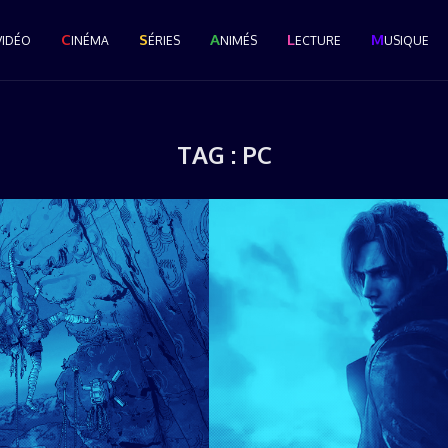
C
S
A
L
M
VIDÉO
INÉMA
ÉRIES
NIMÉS
ECTURE
USIQUE
TAG :
PC