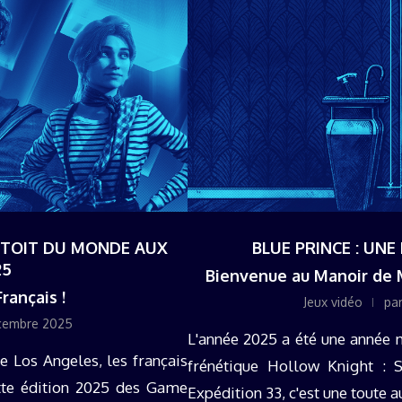
E TOIT DU MONDE AUX
BLUE PRINCE : UN
25
Bienvenue au Manoir de 
rançais !
Jeux vidéo
pa
cembre 2025
L'année 2025 a été une année 
de Los Angeles, les français
frénétique Hollow Knight : S
ette édition 2025 des Game
Expédition 33, c'est une toute a