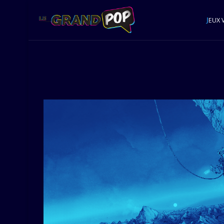
J
EUX 