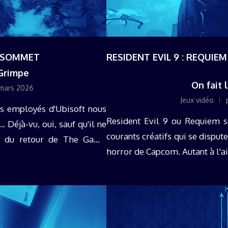
U SOMMET
RESIDENT EVIL 9 : REQUIE
 Grimpe
On fait 
mars 2026
Jeux vidéo
ns employés d'Ubisoft nous
Resident Evil 9 ou Requiem s
 Déjà-vu, oui, sauf qu'il ne
courants créatifs qui se dispute
tôt du retour de The Game
horror de Capcom. Autant à l'ais