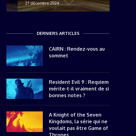
27 décembre 2024
8 novemb
22 mai 20
8 avril 20
DERNIERS ARTICLES
CAIRN : Rendez-vous au
sommet
Resident Evil 9 : Requiem
mérite-t-il vraiment de si
bonnes notes ?
A Knight of the Seven
Kingdoms, la série qui ne
voulait pas être Game of
Thrones