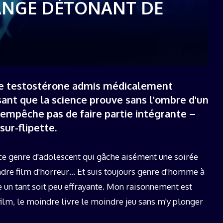
ANGE DÉTONANT DE
19 décembre 2025
de testostérone admis médicalement
nt que la science prouve sans l'ombre d'un
'empêche pas de faire partie intégrante –
sur-flipette.
é ce genre d'adolescent qui gâche aisément une soirée
ndre film d'horreur… Et suis toujours genre d'homme à
ue un tant soit peu effrayante. Mon raisonnement est
ilm, le moindre livre le moindre jeu sans m'y plonger