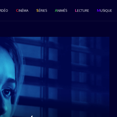
C
S
A
L
M
VIDÉO
INÉMA
ÉRIES
NIMÉS
ECTURE
USIQUE
Le Grand Popcast #28 : La
Cérémonie des Pop...