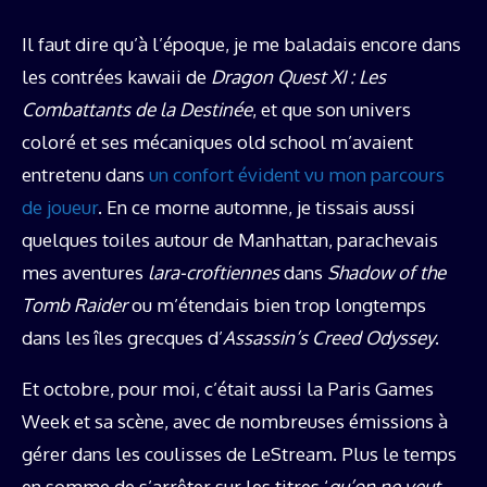
Il faut dire qu’à l’époque, je me baladais encore dans
les contrées kawaii de
Dragon Quest XI : Les
Combattants de la Destinée
, et que son univers
coloré et ses mécaniques old school m’avaient
entretenu dans
un confort évident vu mon parcours
de joueur
. En ce morne automne, je tissais aussi
quelques toiles autour de Manhattan, parachevais
mes aventures
lara-croftiennes
dans
Shadow of the
Tomb Raider
ou m’étendais bien trop longtemps
dans les îles grecques d’
Assassin’s Creed Odyssey
.
Et octobre, pour moi, c’était aussi la Paris Games
Week et sa scène, avec de nombreuses émissions à
gérer dans les coulisses de LeStream. Plus le temps
en somme de s’arrêter sur les titres ‘
qu’on ne veut