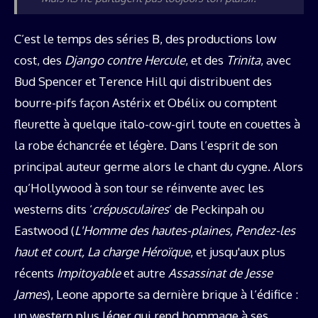
C’est le temps des séries B, des productions low
cost, des
Django contre Hercule
, et des
Trinita
, avec
Bud Spencer et Terence Hill qui distribuent des
bourre-pifs façon Astérix et Obélix ou comptent
fleurette à quelque italo-cow-girl toute en couettes à
la robe échancrée et légère. Dans l’esprit de son
principal auteur germe alors le chant du cygne. Alors
qu’Hollywood à son tour se réinvente avec les
westerns dits ‘
crépusculaires
’ de Peckinpah ou
Eastwood (
L'Homme des hautes-plaines, Pendez-les
haut et court, La charge Héroïque
, et jusqu'aux plus
récents
Impitoyable
et autre
Assassinat de Jesse
James
), Leone apporte sa dernière brique à l’édifice :
un western plus léger qui rend hommage à ses