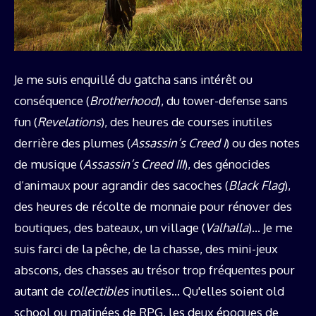
Je me suis enquillé du gatcha sans intérêt ou
conséquence (
Brotherhood
), du tower-defense sans
fun (
Revelations
), des heures de courses inutiles
derrière des plumes (
Assassin’s Creed I
) ou des notes
de musique (
Assassin’s Creed III
), des génocides
d’animaux pour agrandir des sacoches (
Black Flag
),
des heures de récolte de monnaie pour rénover des
boutiques, des bateaux, un village (
Valhalla
)… Je me
suis farci de la pêche, de la chasse, des mini-jeux
abscons, des chasses au trésor trop fréquentes pour
autant de
collectibles
inutiles… Qu'elles soient old
school ou matinées de RPG, les deux époques de