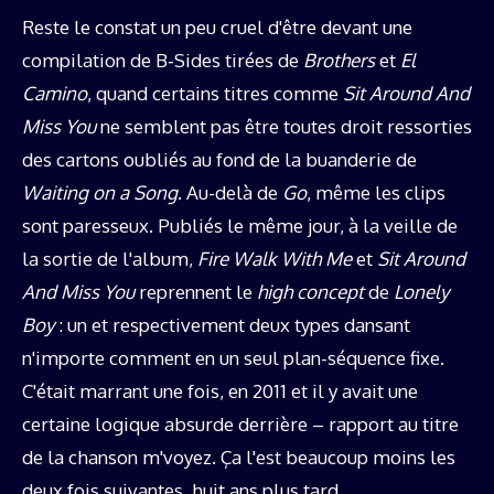
Reste le constat un peu cruel d'être devant une
compilation de B‑Sides tirées de
Brothers
et
El
Camino
, quand certains titres comme
Sit Around And
Miss You
ne semblent pas être toutes droit ressorties
des cartons oubliés au fond de la buanderie de
Waiting on a Song
. Au-delà de
Go
, même les clips
sont paresseux. Publiés le même jour, à la veille de
la sortie de l'album,
Fire Walk With Me
et
Sit Around
And Miss You
reprennent le
high concept
de
Lonely
Boy
: un et respectivement deux types dansant
n'importe comment en un seul plan-séquence fixe.
C'était marrant une fois, en 2011 et il y avait une
certaine logique absurde derrière – rapport au titre
de la chanson m'voyez. Ça l'est beaucoup moins les
deux fois suivantes, huit ans plus tard.