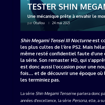
TESTER SHIN MEGA
Une mécanique prête à envahir le m
par
OtaXou
24 mai 2021
Shin Megami Tensei III Nocturne
est c
les plus cultes de l'ère PS2. Mais hélas
même resté confidentiel faute d'une 
la série. Son remaster HD, qui s'apprê
est donc aussi l'occasion pour une no
fois… et de découvrir une époque où l
les terminiez pas.
La série
Shin Megami Tensei
ne parlera donc p
années d'excellence, la série
Persona
, elle, a 