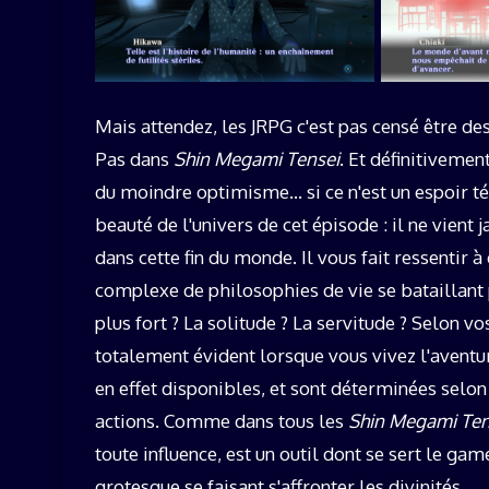
Mais attendez, les JRPG c'est pas censé être des
Pas dans
Shin Megami Tensei
. Et définitiveme
du moindre optimisme… si ce n'est un espoir ténu
beauté de l'univers de cet épisode : il ne vien
dans cette fin du monde. Il vous fait ressentir 
complexe de philosophies de vie se bataillant 
plus fort ? La solitude ? La servitude ? Selon vo
totalement évident lorsque vous vivez l'aventure,
en effet disponibles, et sont déterminées selon
actions. Comme dans tous les
Shin Megami Ten
toute influence, est un outil dont se sert le ga
grotesque se faisant s'affronter les divinités.