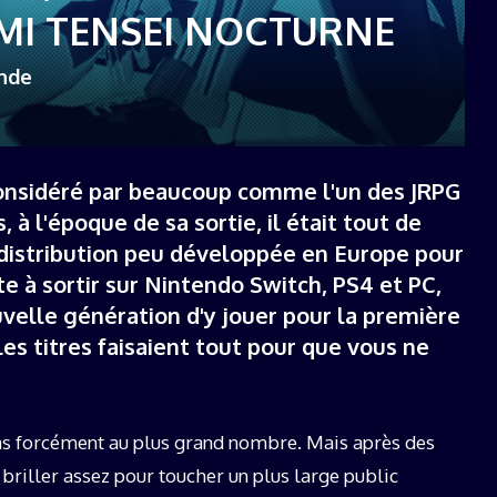
19 décembre 2025
MI TENSEI NOCTURNE
onde
onsidéré par beaucoup comme l'un des JRPG
, à l'époque de sa sortie, il était tout de
distribution peu développée en Europe pour
te à sortir sur Nintendo Switch, PS4 et PC,
uvelle génération d'y jouer pour la première
es titres faisaient tout pour que vous ne
as forcément au plus grand nombre. Mais après des
su briller assez pour toucher un plus large public