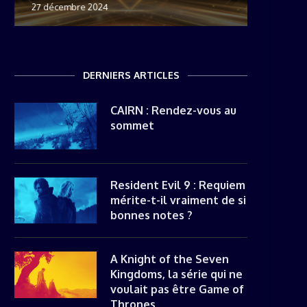
27 décembre 2024
8 novemb
22 mai 20
8 avril 20
DERNIERS ARTICLES
CAIRN : Rendez-vous au
sommet
Resident Evil 9 : Requiem
mérite-t-il vraiment de si
bonnes notes ?
A Knight of the Seven
Kingdoms, la série qui ne
voulait pas être Game of
Thrones