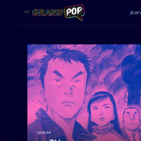
J
EUX 
Lecture