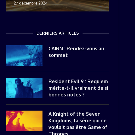
27 décembre 2024
8 novemb
22 mai 20
8 avril 20
DERNIERS ARTICLES
CAIRN : Rendez-vous au
sommet
Resident Evil 9 : Requiem
mérite-t-il vraiment de si
bonnes notes ?
A Knight of the Seven
Kingdoms, la série qui ne
voulait pas être Game of
Thrones