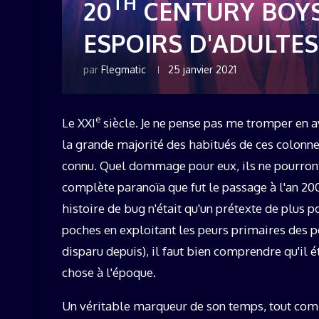
TH
20
CENTURY BOYS 
ESPOIRS D'ADULTES
par
Flegmatic
25 janvier 2021
e
Le XXI
siècle. Je ne pense pas me tromper en av
la grande majorité des habitués de ces colonnes
connu. Quel dommage pour eux, ils ne pourront 
complète paranoïa que fut le passage à l'an 200
histoire de bug n'était qu'un prétexte de plus 
poches en exploitant les peurs primaires des p
disparu depuis), il faut bien comprendre qu'il ét
chose à l'époque.
Un véritable marqueur de son temps, tout comm