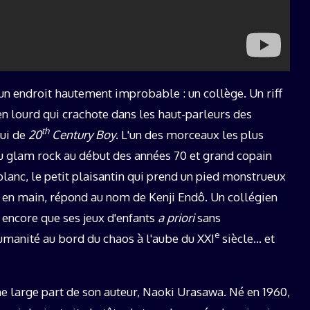
 un endroit hautement improbable : un collège. Un riff
en lourd qui crachote dans les haut-parleurs des
th
lui de
20
Century Boy
. L'un des morceaux les plus
du glam rock au début des années 70 et grand copain
blanc, le petit plaisantin qui prend un pied monstrueux
ai en main, répond au nom de Kenji Endô. Un collégien
s encore que ses jeux d'enfants
a priori
sans
e
humanité au bord du chaos à l'aube du XXI
siècle… et
une large part de son auteur, Naoki Urasawa. Né en 1960,