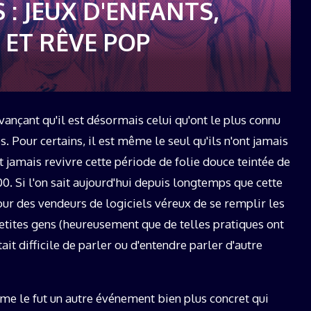
: JEUX D'ENFANTS,
19 décembre 2025
 ET RÊVE POP
ançant qu'il est désormais celui qu'ont le plus connu
. Pour certains, il est même le seul qu'ils n'ont jamais
jamais revivre cette période de folie douce teintée de
0. Si l'on sait aujourd'hui depuis longtemps que cette
pour des vendeurs de logiciels véreux de se remplir les
etites gens (heureusement que de telles pratiques ont
ait difficile de parler ou d'entendre parler d'autre
e le fut un autre événement bien plus concret qui