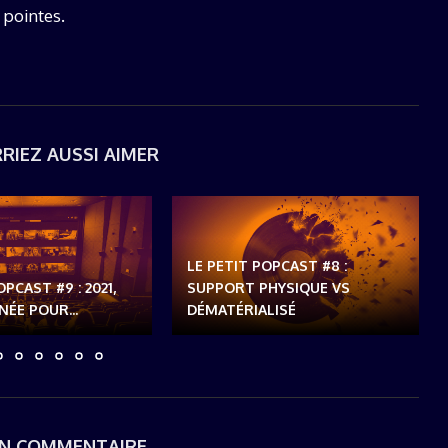
 pointes.
RIEZ AUSSI AIMER
LE PETIT POPCAST #8 :
OPCAST #9 : 2021,
SUPPORT PHYSIQUE VS
ÉE POUR...
DÉMATÉRIALISÉ
UN COMMENTAIRE