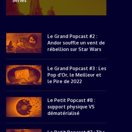
Séries
Le Grand Popcast #2 :
Andor souffle un vent de
rébellion sur Star Wars
Le Grand Popcast #3 : Les
Pop d'Or, le Meilleur et
le Pire de 2022
LE PETIT POPCAST #7 : THE
LE PETIT POPCAST #6 : 
MANDALORIAN ET SOUL,...
IDÉES CADEAUX POUR...
Le Petit Popcast #8 :
support physique VS
dématérialisé