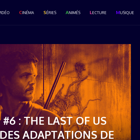
C
S
A
L
M
VIDÉO
INÉMA
ÉRIES
NIMÉS
ECTURE
USIQUE
#6 : THE LAST OF US
Le Grand Popcast #28 : La
E DES ADAPTATIONS DE
Cérémonie des Pop...