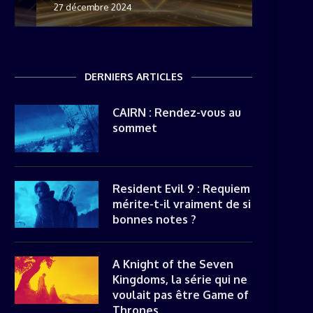
27 décembre 2024
8 novemb
22 mai 20
8 avril 20
DERNIERS ARTICLES
CAIRN : Rendez-vous au
sommet
Resident Evil 9 : Requiem
mérite-t-il vraiment de si
bonnes notes ?
A Knight of the Seven
Kingdoms, la série qui ne
voulait pas être Game of
Thrones