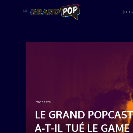
J
EUX 
Podcasts
LE GRAND POPCAST 
A‑T-IL TUÉ LE GAM