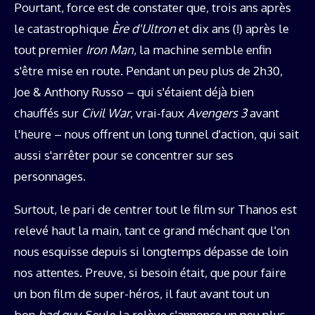
Pourtant, force est de constater que, trois ans après
le catastrophique
Ère d'Ultron
et dix ans (!) après le
tout premier
Iron Man
, la machine semble enfin
s'être mise en route. Pendant un peu plus de 2h30,
Joe & Anthony Russo – qui s'étaient déjà bien
chauffés sur
Civil War
, vrai-faux
Avengers 3
avant
l'heure – nous offrent un long tunnel d'action, qui sait
aussi s'arrêter pour se concentrer sur ses
personnages.
Surtout, le pari de centrer tout le film sur Thanos est
relevé haut la main, tant ce grand méchant que l'on
nous esquisse depuis si longtemps dépasse de loin
nos attentes. Preuve, si besoin était, que pour faire
un bon film de super-héros, il faut avant tout un
bon
bad guy
. Seule la relève s'annonce un peu plus