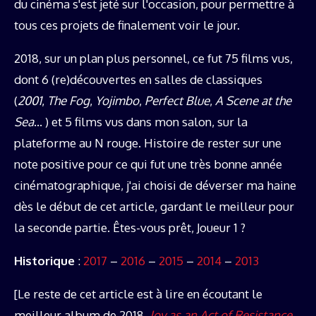
du cinéma s'est jeté sur l'occasion, pour permettre à
tous ces projets de finalement voir le jour.
2018, sur un plan plus personnel, ce fut 75 films vus,
dont 6 (re)découvertes en salles de classiques
(
2001
,
The Fog
,
Yojimbo
,
Perfect Blue
,
A Scene at the
Sea
… ) et 5 films vus dans mon salon, sur la
plateforme au N rouge. Histoire de rester sur une
note positive pour ce qui fut une très bonne année
cinématographique, j'ai choisi de déverser ma haine
dès le début de cet article, gardant le meilleur pour
la seconde partie. Êtes-vous prêt, Joueur 1 ?
Historique
:
2017
–
2016
–
2015
–
2014
–
2013
[Le reste de cet article est à lire en écoutant le
meilleur album de 2018,
Joy as an Act of Resistance
,