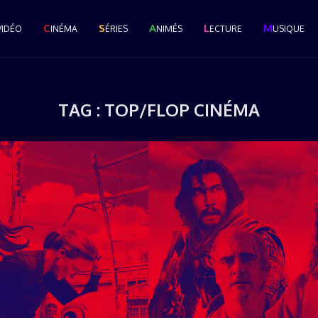
C
S
A
L
M
VIDÉO
INÉMA
ÉRIES
NIMÉS
ECTURE
USIQUE
TAG :
TOP/FLOP CINÉMA