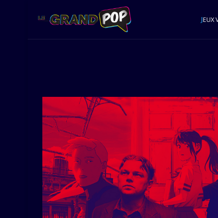
J
EUX 