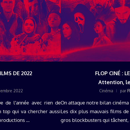
FILMS DE 2022
FLOP CINÉ : L
Attention, l
cembre 2022
Cinéma
par
F
ue de l'année avec rien de
On attaque notre bilan cinéma a
n top qui va chercher aussi
Les dix plus mauvais films de
roductions ...
gros blockbusters qui tâchent, a