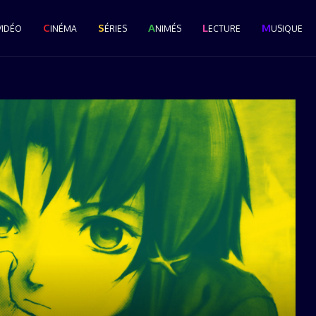
C
S
A
L
M
VIDÉO
INÉMA
ÉRIES
NIMÉS
ECTURE
USIQUE
Le Grand Popcast #28 : La
Cérémonie des Pop...