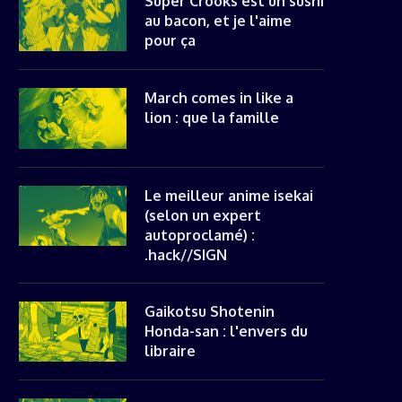
Super Crooks est un sushi
au bacon, et je l'aime
pour ça
March comes in like a
lion : que la famille
Le meilleur anime isekai
(selon un expert
autoproclamé) :
.hack//SIGN
Gaikotsu Shotenin
Honda-san : l'envers du
libraire