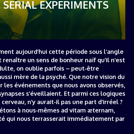
: SERIAL EXPERIMENTS
19 décembre 2025
ement aujourd'hui cette période sous l'angle
t renaître un sens de bonheur naïf qu'il n'est
ulte, on oublie parfois – peut-être
ussi mère de la psyché. Que notre vision du
r les événements que nous avons observés,
napses s'éveillaient. Et parmi ces logiques
rveau, n'y aurait-il pas une part d'irréel ?
pétons à nous-mêmes ad vitam æternam,
ité qui nous terrasserait immédiatement par