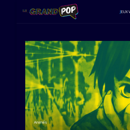
J
EUX 
Animés