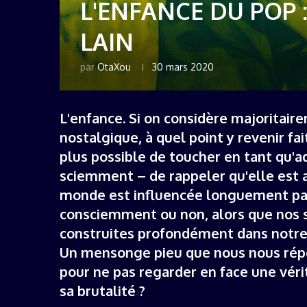
L'ENFANCE DU POP 
LAIN
par
OtaXou
30 mars 2020
L'enfance. Si on considère majoritair
nostalgique, à quel point y revenir fai
plus possible de toucher en tant qu'ad
sciemment – de rappeler qu'elle est a
monde est influencée longuement pa
consciemment ou non, alors que nos sy
construites profondément dans notre ce
Un mensonge pieu que nous nous ré
pour ne pas regarder en face une vér
sa brutalité ?