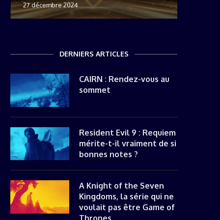
27 décembre 2024
8 novemb
22 mai 20
8 avril 20
DERNIERS ARTICLES
CAIRN : Rendez-vous au
sommet
Resident Evil 9 : Requiem
mérite-t-il vraiment de si
bonnes notes ?
A Knight of the Seven
Kingdoms, la série qui ne
voulait pas être Game of
Thrones