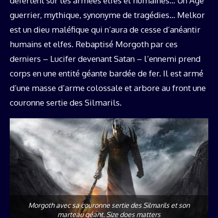
déferlent sur les armées elfes et humaines… Un Âge
guerrier, mythique, synonyme de tragédies… Melkor
est un dieu maléfique qui n’aura de cesse d’anéantir
humains et elfes. Rebaptisé Morgoth par ces
derniers – Lucifer devenant Satan – l’ennemi prend
corps en une entité géante bardée de fer. Il est armé
d’une masse d’arme colossale et arbore au front une
couronne sertie des Silmarils.
Morgoth avec sa couronne sertie des Silmarils et son
marteau géant. Size does matters