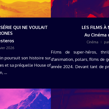
SÉRIE QUI NE VOULAIT
LES FILMS À
RONES
Au Cinéma o
esteros
Cinéma
pa
vier 2026
Films de super-héros, thril
n poursuit son histoire sur
d'animation, polars, films de g
s et sa préquelle House of
année 2024. Devant tant de pro
 ...
principales ...