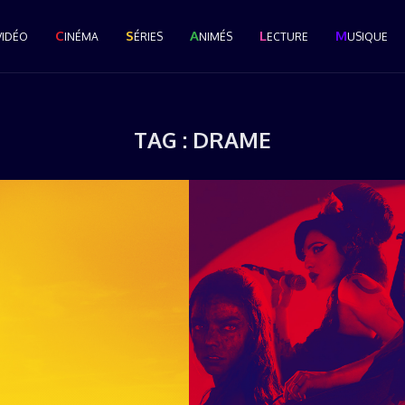
C
S
A
L
M
VIDÉO
INÉMA
ÉRIES
NIMÉS
ECTURE
USIQUE
TAG :
DRAME