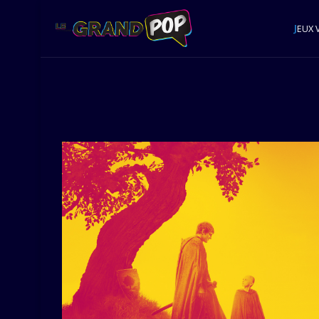
J
EUX 