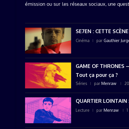
émission ou sur les réseaux sociaux, une quest
...
SE7EN : CETTE SCÈN
Cinéma
par
Gauthier Jur
GAME OF THRONES – 
Tout ça pour ça ?
Séries
par
Menraw
20
QUARTIER LOINTAIN 
Lecture
par
Menraw
1