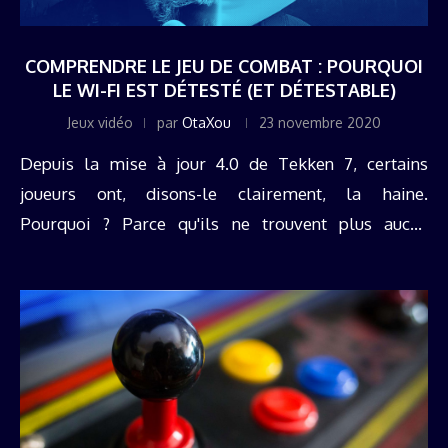
COMPRENDRE LE JEU DE COMBAT : POURQUOI
LE WI-FI EST DÉTESTÉ (ET DÉTESTABLE)
Jeux vidéo
par
OtaXou
23 novembre 2020
Depuis la mise à jour 4.0 de Tekken 7, certains
joueurs ont, disons-le clairement, la haine.
Pourquoi ? Parce qu'ils ne trouvent plus aucun
matchs en ligne. Cette mise à jour a en effet permis
aux ...