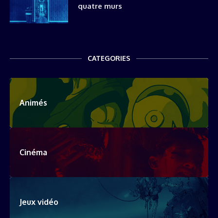
quatre murs
CATEGORIES
Animés
Cinéma
Jeux vidéo