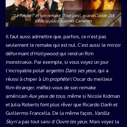
"La Totale !" et son remake "True Lies", quand Claude Zidi
cède la place à James Cameron
Il faut aussi admettre que, parfois, ce n’est pas
seulement le remake qui est nul. C’est aussi le miroir
déformant d’Hollywood qui rend un film
monstrueux. Par exemple, si vous voyez un jour
l’incroyable polar argentin
Dans ses yeux
, qui a
réussi à chiper à
Un prophète
l’Oscar du meilleur
film étranger, méfiez-vous de son remake
américain
Aux yeux de tous
, même si Nicole Kidman
et Julia Roberts font plus rêver que Ricardo Darín et
Guillermo Francella. De la même façon,
Vanilla
Sky
n’a pas tout saisi d’
Ouvre les yeux
. Mais voyez la