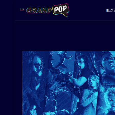
J
EUX 