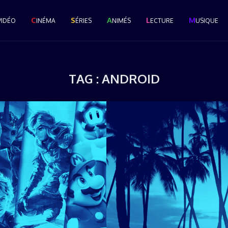
C
S
A
L
M
VIDÉO
INÉMA
ÉRIES
NIMÉS
ECTURE
USIQUE
TAG :
ANDROID