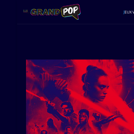
J
EUX 