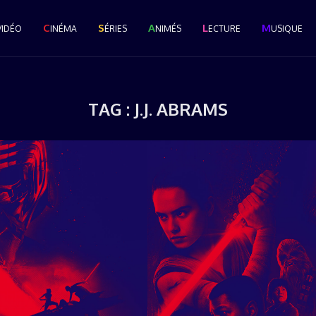
C
S
A
L
M
VIDÉO
INÉMA
ÉRIES
NIMÉS
ECTURE
USIQUE
TAG :
J.J. ABRAMS