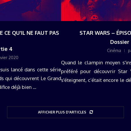
E CE QU'IL NE FAUT PAS
STAR WARS – ÉPISOD
Dossier 
rtie 4
Cinéma
p
nvier 2020
Quand le clampin moyen s'ins
suis lancé dans cette série
préféré pour découvrir Star 
nds qui découvrent Le Grand
s'éteignent, c’était encore le 
ice déjà bien ...
le ...
AFFICHER PLUS D'ARTICLES